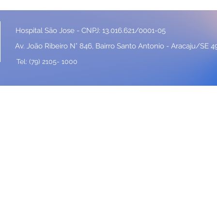
Hospital São Jose - CNPJ: 13.016.621/0001-05
Av. João Ribeiro N° 846, Bairro Santo Antonio - Aracaju/SE 
Tel: (79) 2105- 1000