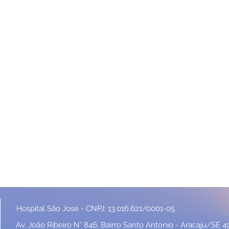
Hospital São Jose - CNPJ: 13.016.621/0001-05
Av. João Ribeiro N° 846, Bairro Santo Antonio - Aracaju/SE 